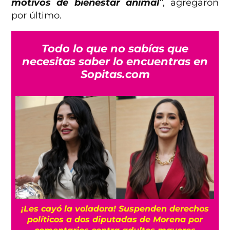
motivos de bienestar animal
“
, agregaron
por último.
Todo lo que no sabías que
necesitas saber lo encuentras en
Sopitas.com
¡Les cayó la voladora! Suspenden derechos
políticos a dos diputadas de Morena por
comentarios contra adultos mayores