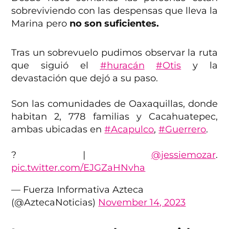
sobreviviendo con las despensas que lleva la
Marina pero
no son suficientes.
Tras un sobrevuelo pudimos observar la ruta
que siguió el
#huracán
#Otis
y la
devastación que dejó a su paso.
Son las comunidades de Oaxaquillas, donde
habitan 2, 778 familias y Cacahuatepec,
ambas ubicadas en
#Acapulco
,
#Guerrero
.
? |
@jessiemozar
.
pic.twitter.com/EJGZaHNvha
— Fuerza Informativa Azteca
(@AztecaNoticias)
November 14, 2023