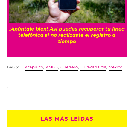
ea
3 veces que Sheinbaum prometió no usar
fracking
,
,
,
,
TAGS:
Acapulco
AMLO
Guerrero
Huracán Otis
México
LAS MÁS LEÍDAS