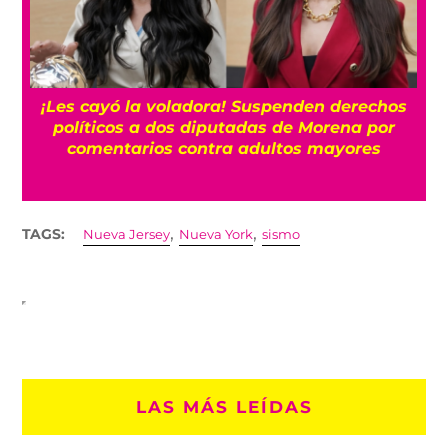
¡Les cayó la voladora! Suspenden derechos
políticos a dos diputadas de Morena por
comentarios contra adultos mayores
,
,
TAGS:
Nueva Jersey
Nueva York
sismo
LAS MÁS LEÍDAS