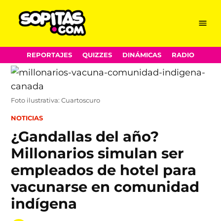
Menu
Sopitas.com
Skip
REPORTAJES
QUIZZES
DINÁMICAS
RADIO
to
content
Foto ilustrativa: Cuartoscuro
POSTED
NOTICIAS
IN
¿Gandallas del año?
Millonarios simulan ser
empleados de hotel para
vacunarse en comunidad
indígena