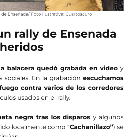
 de Ensenada/ Foto ilustrativa: Cuartoscuro
n rally de Ensenada
 heridos
la balacera quedó grabada en video
y
 sociales. En la grabación
escuchamos
fuego contra varios de los corredores
ulos usados en el rally.
eta negra tras los disparos
y algunos
cido localmente como “
Cachanillazo”
) se
tinúan.