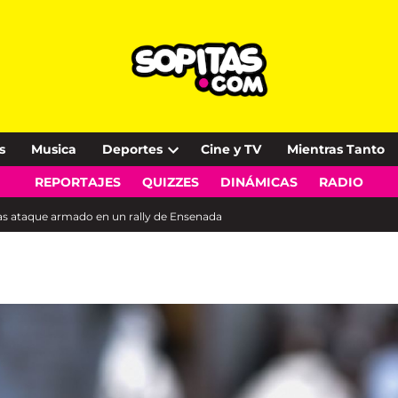
s
Musica
Deportes
Cine y TV
Mientras Tanto
Open
REPORTAJES
QUIZZES
DINÁMICAS
RADIO
dropdown
menu
as ataque armado en un rally de Ensenada