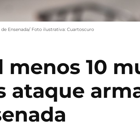
 de Ensenada/ Foto ilustrativa: Cuartoscuro
l menos 10 mu
as ataque arm
nsenada