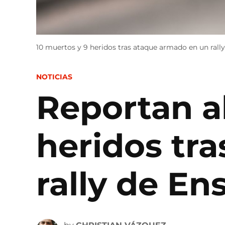
10 muertos y 9 heridos tras ataque armado en un rally
POSTED
NOTICIAS
IN
Reportan a
heridos tr
rally de E