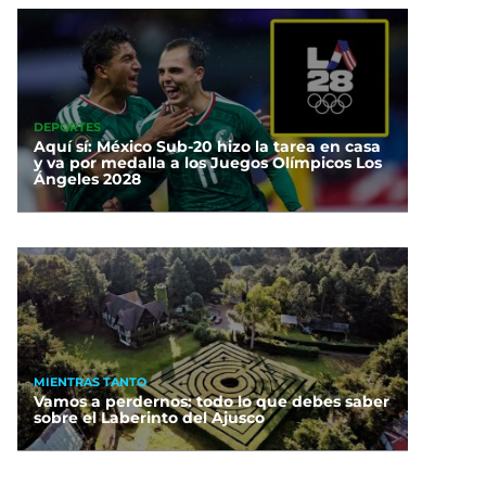
DEPORTES
Aquí sí: México Sub-20 hizo la tarea en casa
y va por medalla a los Juegos Olímpicos Los
Ángeles 2028
MIENTRAS TANTO
Vamos a perdernos: todo lo que debes saber
sobre el Laberinto del Ajusco