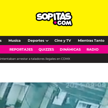
s
Musica
Deportes
Cine y TV
Mientras Tanto
Open
REPORTAJES
QUIZZES
DINÁMICAS
RADIO
dropdown
menu
e intentaban arrestar a taladores ilegales en CDMX