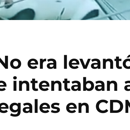
 No era levant
e intentaban 
ilegales en C