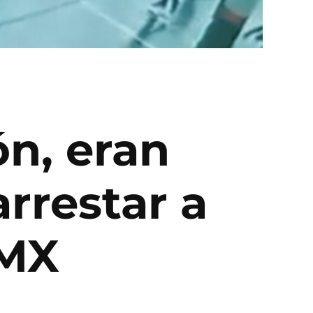
ón, eran
arrestar a
DMX