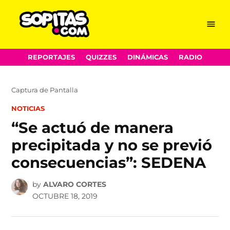
Menu
Sopitas.com
Skip
REPORTAJES
QUIZZES
DINÁMICAS
RADIO
to
content
Captura de Pantalla
POSTED
NOTICIAS
IN
“Se actuó de manera
precipitada y no se previó
consecuencias”: SEDENA
by
ALVARO CORTES
OCTUBRE 18, 2019