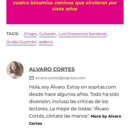
?
cuatro binomios caninos que sirvieron por
siete años
,
,
,
TAGS:
Chapo
Culiacán
Luis Crescencio Sandoval
,
Ovidio Guzmán
sedena
ALVARO CORTES
alvaro.cortes@sopitas.com
Hola, soy Álvaro. Estoy en sopitas.com
desde hace algunos años. Todo ha sido
diversión, incluso las críticas de los
lectores. La mejor de todas: "Álvaro
Cortés, córtate las manos".
More by Alvaro
Cortes