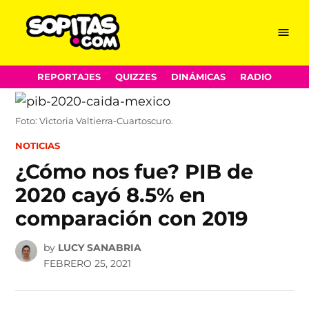
Menu
Sopitas.com
Skip
REPORTAJES
QUIZZES
DINÁMICAS
RADIO
to
content
Foto: Victoria Valtierra-Cuartoscuro.
POSTED
NOTICIAS
IN
¿Cómo nos fue? PIB de
2020 cayó 8.5% en
comparación con 2019
by
LUCY SANABRIA
FEBRERO 25, 2021