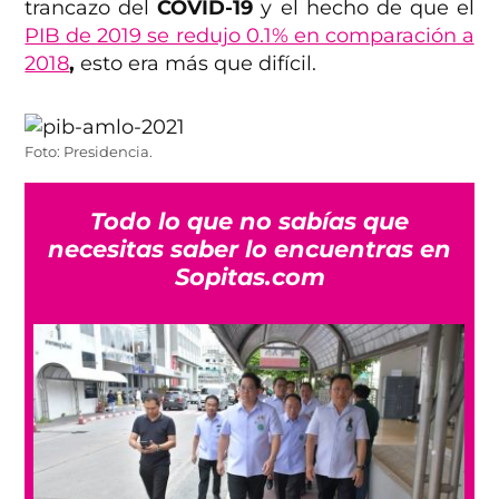
trancazo del
COVID-19
y el hecho de que el
PIB de 2019 se redujo 0.1% en comparación a
2018
,
esto era más que difícil.
Foto: Presidencia.
Todo lo que no sabías que
necesitas saber lo encuentras en
Sopitas.com