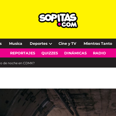
s
Musica
Deportes
Cine y TV
Mientras Tanto
Open
REPORTAJES
QUIZZES
DINÁMICAS
RADIO
dropdown
menu
solo de noche en CDMX?