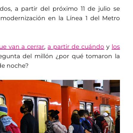
os, a partir del próximo 11 de julio se
 modernización en la Línea 1 del Metro
ue van a cerrar
,
a partir de cuán
d
o
y
los
egunta del millón ¿por qué tomaron la
 de noche?