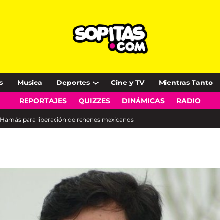
s
Musica
Deportes
Cine y TV
Mientras Tanto
Open
REPORTAJES
QUIZZES
DINÁMICAS
RADIO
dropdown
menu
n Hamás para liberación de rehenes mexicanos