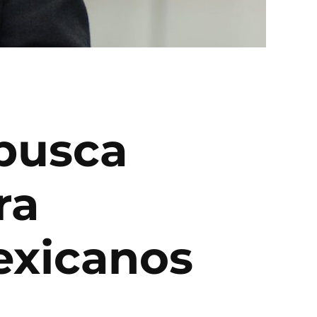
 busca
ra
exicanos