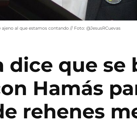
 ajeno al que estamos contando // Foto: @JesusRCuevas
a dice que se
con Hamás pa
 de rehenes m