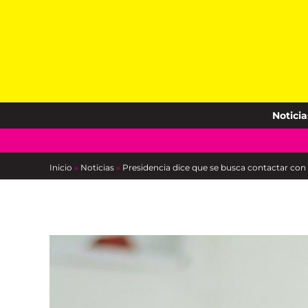
Skip
to
content
Noticia
Inicio
»
Noticias
»
Presidencia dice que se busca contactar co