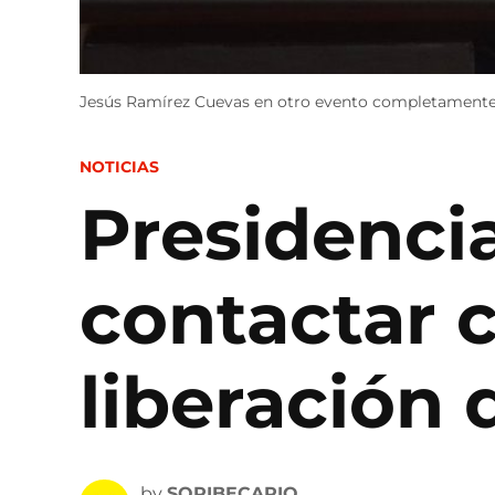
Jesús Ramírez Cuevas en otro evento completamente
POSTED
NOTICIAS
IN
Presidenci
contactar 
liberación
by
SOPIBECARIO