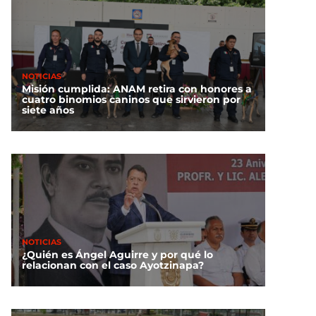
NOTICIAS
Misión cumplida: ANAM retira con honores a
cuatro binomios caninos que sirvieron por
siete años
NOTICIAS
¿Quién es Ángel Aguirre y por qué lo
relacionan con el caso Ayotzinapa?