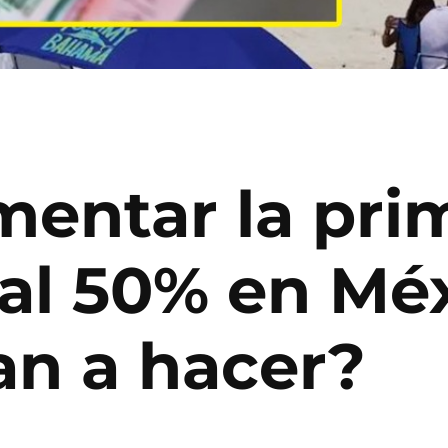
entar la pri
 al 50% en Méx
an a hacer?