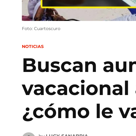
Foto: Cuartoscuro
POSTED
NOTICIAS
IN
Buscan aum
vacacional
¿cómo le v