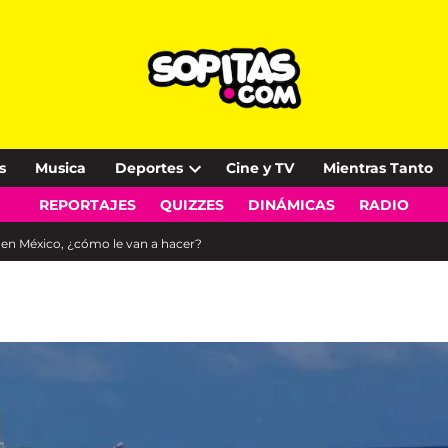
s
Musica
Deportes
Cine y TV
Mientras Tanto
Open
REPORTAJES
QUIZZES
DINÁMICAS
RADIO
dropdown
menu
 en México, ¿cómo le van a hacer?