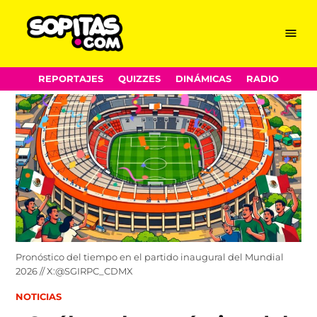
Menu
Sopitas.com
Skip
REPORTAJES
QUIZZES
DINÁMICAS
RADIO
to
content
Pronóstico del tiempo en el partido inaugural del Mundial
2026 // X:@SGIRPC_CDMX
POSTED
NOTICIAS
IN