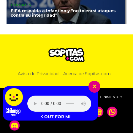
DEPORTES
FIFA respalda a Infantino y “no tolerará ataques
contra su integridad”
Aviso de Privacidad
Acerca de Sopitas.com
x
© 2026 SOPITAS.COM - MÚSICA, NOTICIAS, DEPORTES, ENTRETENIMIENTO Y
MÁS!.
urnstile - LOOK OUT FOR ME