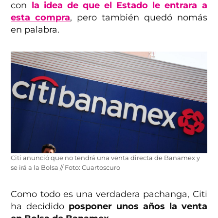
con
la idea de que el Estado le entrara a
esta compra
, pero también quedó nomás
en palabra.
Citi anunció que no tendrá una venta directa de Banamex y
se irá a la Bolsa // Foto: Cuartoscuro
Como todo es una verdadera pachanga, Citi
ha decidido
posponer unos años la venta