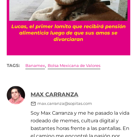
ensión
Trump firma decreto contra el turismo de
 se
nacimiento, ¿de qué va y a quiénes afecta
,
TAGS:
Banamex
Bolsa Mexicana de Valores
MAX CARRANZA
max.carranza@sopitas.com
Soy Max Carranza y me he pasado la vida
rodeado de memes, cultura digital y
bastantes horas frente a las pantallas. En
el camino me encontré la pasión por