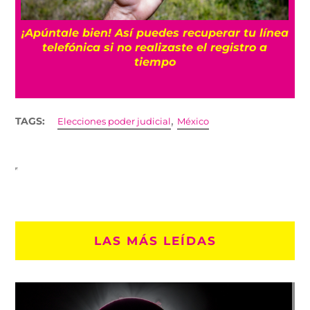
¡Apúntale bien! Así puedes recuperar tu línea
telefónica si no realizaste el registro a
tiempo
,
TAGS:
Elecciones poder judicial
México
LAS MÁS LEÍDAS