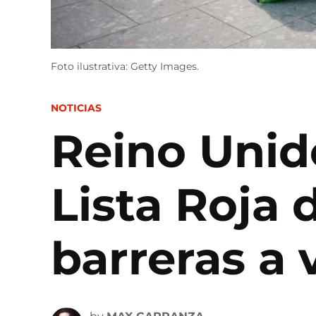
Foto ilustrativa: Getty Images.
POSTED
NOTICIAS
IN
Reino Unido
Lista Roja
barreras a 