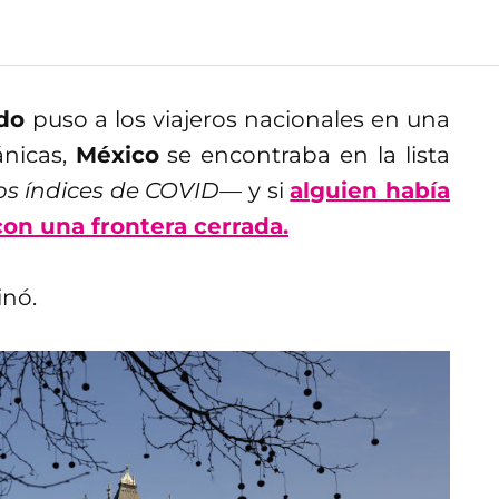
do
puso a los viajeros nacionales en una
ánicas,
México
se encontraba en la lista
os índices de COVID—
y si
alguien había
con una frontera cerrada.
inó.