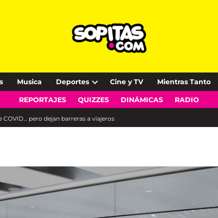
s
Musica
Deportes
Cine y TV
Mientras Tanto
Open
REPORTAJES
QUIZZES
DINÁMICAS
RADIO
dropdown
menu
de COVID… pero dejan barreras a viajeros