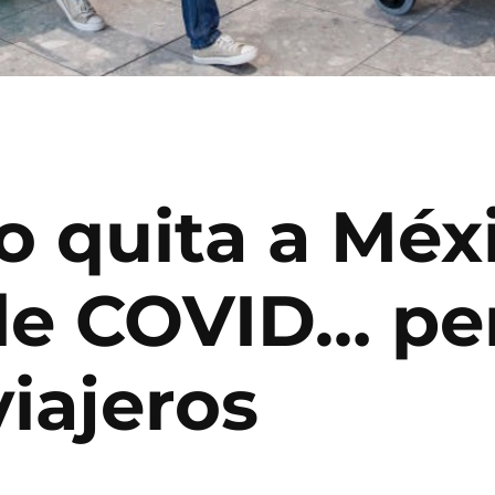
 quita a Méxi
 de COVID… pe
viajeros