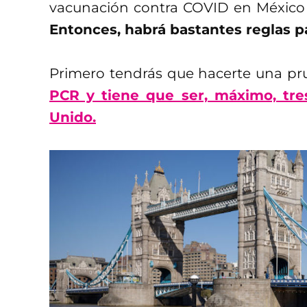
vacunación contra COVID en Méxic
Entonces, habrá bastantes reglas pa
Primero tendrás que hacerte una p
PCR y tiene que ser, máximo, tre
Unido.