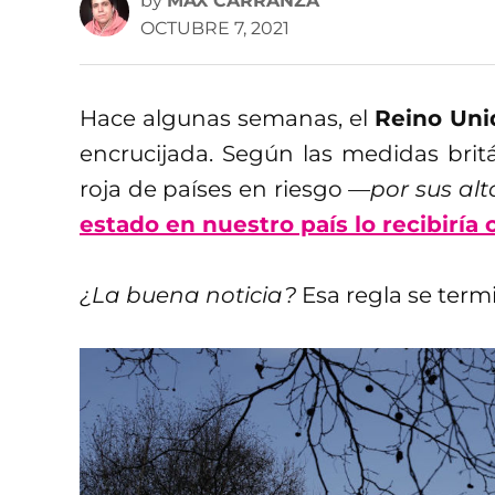
by
MAX CARRANZA
OCTUBRE 7, 2021
Hace algunas semanas, el
Reino Uni
encrucijada. Según las medidas brit
roja de países en riesgo
—por sus alt
estado en nuestro país lo recibiría 
¿La buena noticia?
Esa regla se term