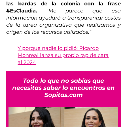
las bardas de la colonia con la frase
#EsClaudia.
“
Me parece que esa
información ayudará a transparentar costos
de la tarea organizativa que realizamos y
origen de los recursos utilizados.”
Y porque nadie lo pidió: Ricardo
Monreal lanza su propio rap de cara
al 2024
Todo lo que no sabías que
necesitas saber lo encuentras en
Sopitas.com