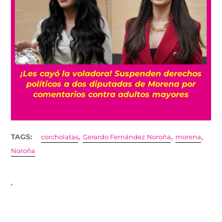
¡Les cayó la voladora! Suspenden derechos
políticos a dos diputadas de Morena por
comentarios contra adultos mayores
,
,
,
TAGS:
corcholatas
Gerardo Fernández Noroña
morena
Noroña