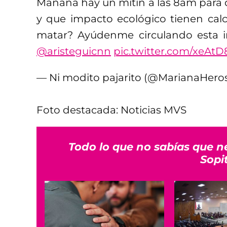
Mañana hay un mitin a las 8am para q
y que impacto ecológico tienen calc
matar? Ayúdenme circulando esta 
@aristeguicnn
pic.twitter.com/xeAt
— Ni modito pajarito (@MarianaHero
Foto destacada: Noticias MVS
Todo lo que no sabías que n
Sopi