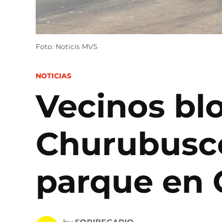
Foto: Noticis MVS
POSTED
NOTICIAS
IN
Vecinos blo
Churubusco
parque en 