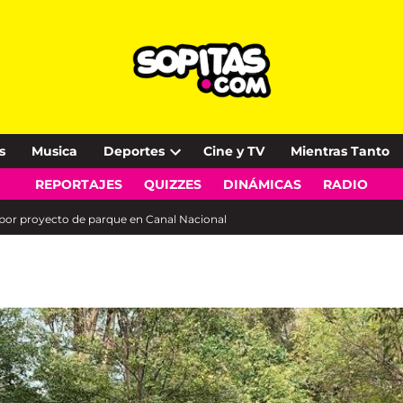
s
Musica
Deportes
Cine y TV
Mientras Tanto
Open
REPORTAJES
QUIZZES
DINÁMICAS
RADIO
dropdown
menu
 por proyecto de parque en Canal Nacional