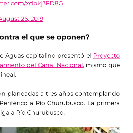
itter.com/xdpkj3FD8G
August 26, 2019
contra el que se oponen?
de Aguas capitalino presentó el
Proyecto
eamiento del Canal Nacional
, mismo que
ineal.
ción planeadas a tres años contemplando
 Periférico a Río Churubusco. La primera
Viga a Río Churubusco.