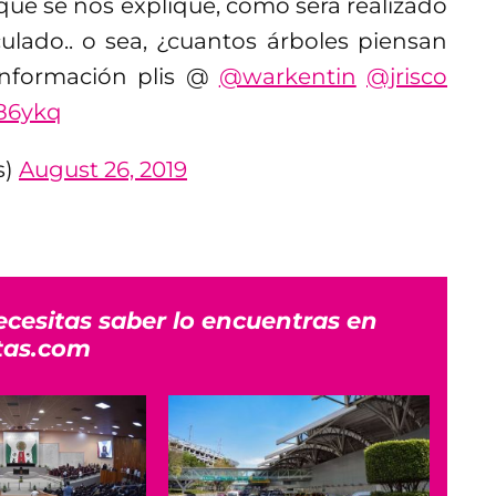
ue se nos explique, cómo será realizado
ulado.. o sea, ¿cuantos árboles piensan
información plis @
@warkentin
@jrisco
D86ykq
s)
August 26, 2019
ecesitas saber lo encuentras en
tas.com