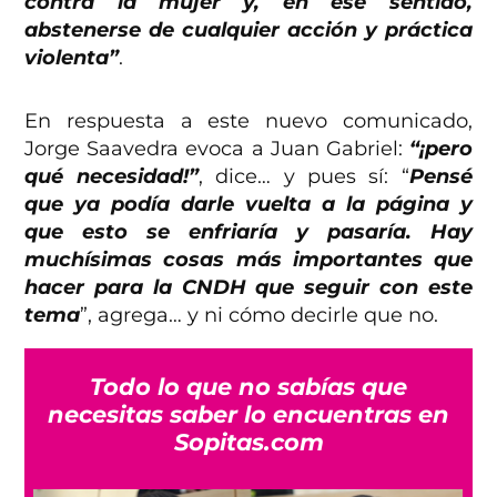
contra la mujer y, en ese sentido,
abstenerse de cualquier acción y práctica
violenta”
.
En respuesta a este nuevo comunicado,
Jorge Saavedra evoca a Juan Gabriel:
“¡pero
qué necesidad!”
, dice… y pues sí: “
Pensé
que ya podía darle vuelta a la página y
que esto se enfriaría y pasaría. Hay
muchísimas cosas más importantes que
hacer para la CNDH que seguir con este
tema
”, agrega… y ni cómo decirle que no.
Todo lo que no sabías que
necesitas saber lo encuentras en
Sopitas.com