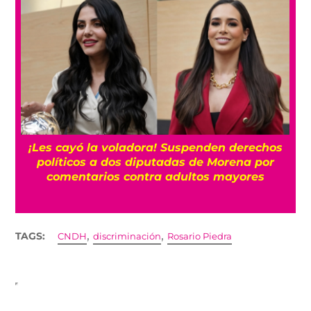
¡Les cayó la voladora! Suspenden derechos
políticos a dos diputadas de Morena por
comentarios contra adultos mayores
,
,
TAGS:
CNDH
discriminación
Rosario Piedra