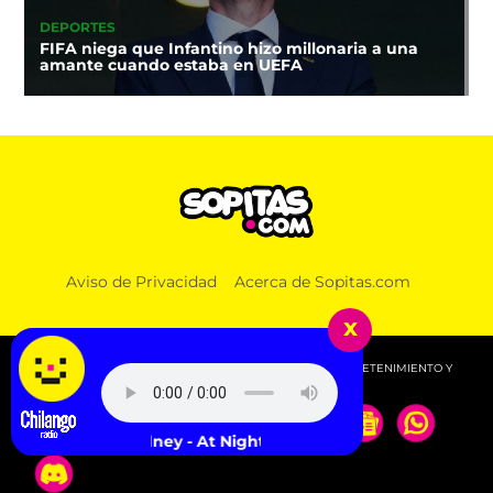
DEPORTES
FIFA niega que Infantino hizo millonaria a una
amante cuando estaba en UEFA
Aviso de Privacidad
Acerca de Sopitas.com
x
© 2026 SOPITAS.COM - MÚSICA, NOTICIAS, DEPORTES, ENTRETENIMIENTO Y
MÁS!.
Ridney - At Night