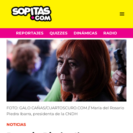
Menu
Sopitas.com
Skip
REPORTAJES
QUIZZES
DINÁMICAS
RADIO
to
content
FOTO: GALO CAÑAS/CUARTOSCURO.COM // María del Rosario
Piedra Ibarra, presidenta de la CNDH
POSTED
NOTICIAS
IN