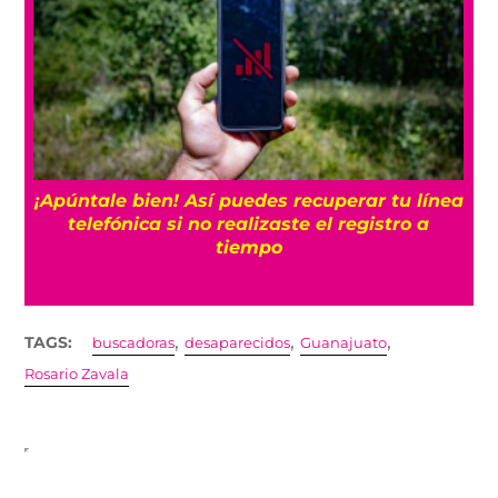
25
¡Apúntale bien! Así puedes recuperar tu línea
telefónica si no realizaste el registro a
tiempo
,
,
,
TAGS:
buscadoras
desaparecidos
Guanajuato
Rosario Zavala