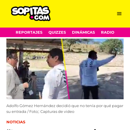
Menu
Sopitas.com
Skip
REPORTAJES
QUIZZES
DINÁMICAS
RADIO
to
content
Adolfo Gómez Hernández decidió que no tenía por qué pagar
su entrada / Foto;: Capturas de video
POSTED
NOTICIAS
IN