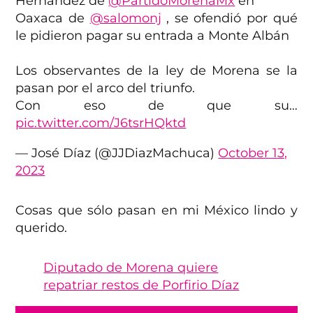
Hernández de
@PartidoMorenaMx
en
Oaxaca de
@salomonj
, se ofendió por qué
le pidieron pagar su entrada a Monte Albán
Los observantes de la ley de Morena se la
pasan por el arco del triunfo.
Con eso de que su…
pic.twitter.com/J6tsrHQktd
— José Díaz (@JJDiazMachuca)
October 13,
2023
Cosas que sólo pasan en mi México lindo y
querido.
Diputado de Morena quiere
repatriar restos de Porfirio Díaz