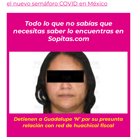
el nuevo semáforo COVID en México
Todo lo que no sabías que
necesitas saber lo encuentras en
Sopitas.com
Detienen a Guadalupe ‘N’ por su presunta
r
relación con red de huachicol fiscal