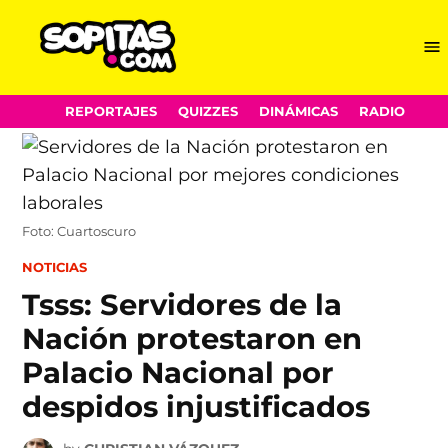
Me
Sopitas.com
Skip
REPORTAJES
QUIZZES
DINÁMICAS
RADIO
to
content
Foto: Cuartoscuro
POSTED
NOTICIAS
IN
Tsss: Servidores de la
Nación protestaron en
Palacio Nacional por
despidos injustificados