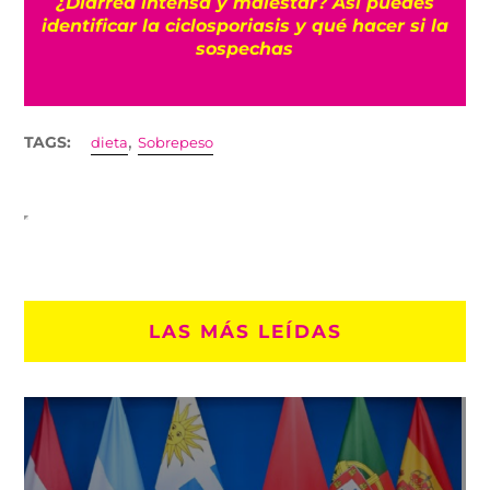
n
¿Diarrea intensa y malestar? Así puedes
identificar la ciclosporiasis y qué hacer si la
sospechas
,
TAGS:
dieta
Sobrepeso
LAS MÁS LEÍDAS