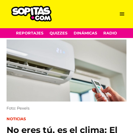
Menu
Sopitas.com
Skip
REPORTAJES
QUIZZES
DINÁMICAS
RADIO
to
content
Foto: Pexels
POSTED
NOTICIAS
IN
No eres tú, es el clima: El