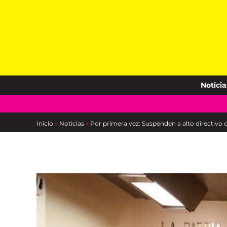
Skip
to
content
Noticia
Inicio
»
Noticias
»
Por primera vez: Suspenden a alto directivo 