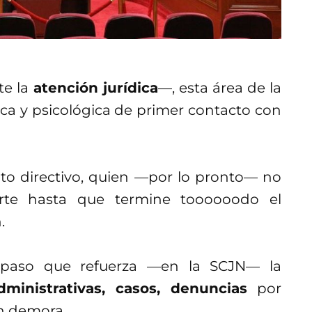
e la
atención jurídica
—, esta área de la
ca y psicológica de primer contacto con
alto directivo, quien —por lo pronto— no
rte hasta que termine toooooodo el
.
 paso que refuerza —en la SCJN— la
dministrativas, casos, denuncias
por
in demora.