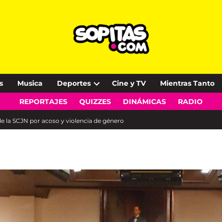
s
Musica
Deportes
Cine y TV
Mientras Tanto
Open
REPORTAJES
QUIZZES
DINÁMICAS
RADIO
dropdown
menu
de la SCJN por acoso y violencia de género