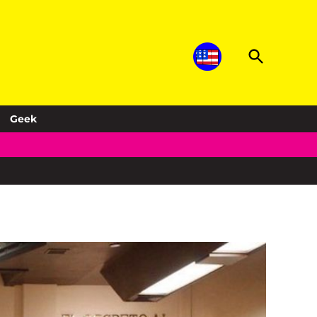
Open
Sopitas.com
Search
Música, noticias, deportes, entretenimiento
y más!
Geek