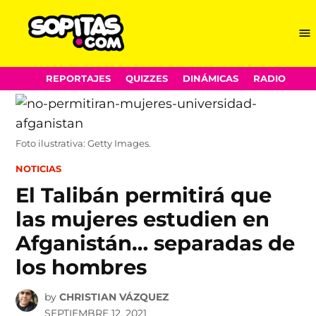
Me
Sopitas.com
Skip
REPORTAJES
QUIZZES
DINÁMICAS
RADIO
to
content
Foto ilustrativa: Getty Images.
POSTED
NOTICIAS
IN
El Talibán permitirá que
las mujeres estudien en
Afganistán… separadas de
los hombres
by
CHRISTIAN VÁZQUEZ
SEPTIEMBRE 12, 2021