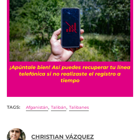
25
¡Apúntale bien! Así puedes recuperar tu línea
telefónica si no realizaste el registro a
tiempo
,
,
TAGS:
Afganistán
Talibán
Talibanes
CHRISTIAN VÁZQUEZ