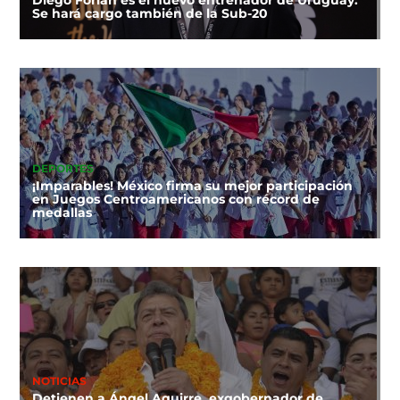
Diego Forlán es el nuevo entrenador de Uruguay:
Se hará cargo también de la Sub-20
DEPORTES
¡Imparables! México firma su mejor participación
en Juegos Centroamericanos con récord de
medallas
NOTICIAS
Detienen a Ángel Aguirre, exgobernador de