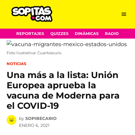
Menu
Sopitas.com
Skip
REPORTAJES
QUIZZES
DINÁMICAS
RADIO
to
content
Foto ilustrativa: Cuartoscuro.
POSTED
NOTICIAS
IN
Una más a la lista: Unión
Europea aprueba la
vacuna de Moderna para
el COVID-19
by
SOPIBECARIO
ENERO 6, 2021