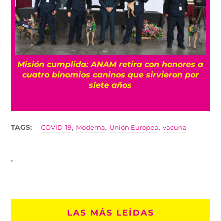
Misión cumplida: ANAM retira con honores a
?
cuatro binomios caninos que sirvieron por
siete años
,
,
,
TAGS:
COVID-19
Moderna
Unión Europea
vacuna
LAS MÁS LEÍDAS