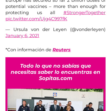
Europe has secured so far 2 billion doses of
potential vaccines – more than enough for
protecting us all
#StrongerTogether
pic.twitter.com/Ujg4C997fK
— Ursula von der Leyen (@vonderleyen)
January 6, 2021
*Con información de
Reuters
Todo lo que no sabías que
necesitas saber lo encuentras en
Sopitas.com