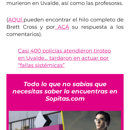
murieron en Uvalde, así como las profesoras.
(
AQUÍ
pueden encontrar el hilo completo de
Brett Cross y por
ACÁ
su respuesta a los
comentarios).
Casi 400 policías atendieron tiroteo
en Uvalde… tardaron en actuar por
“fallas sistémicas”
Todo lo que no sabías que
necesitas saber lo encuentras en
Sopitas.com