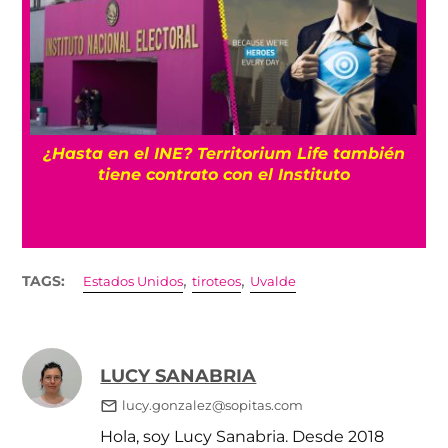
¿Hasta en el INE? Territorium Life también
¿
tiene contrato con el Instituto
d
,
,
TAGS:
Estados Unidos
tiroteos
Uvalde
LUCY SANABRIA
lucy.gonzalez@sopitas.com
Hola, soy Lucy Sanabria. Desde 2018