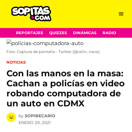
Menu
Sopitas.com
Skip
REPORTAJES
QUIZZES
DINÁMICAS
RADIO
to
content
Foto: Captura de pantalla - Twitter (@celin_nava).
POSTED
NOTICIAS
IN
Con las manos en la masa:
Cachan a policías en video
robando computadora de
un auto en CDMX
by
SOPIBECARIO
ENERO 29, 2021