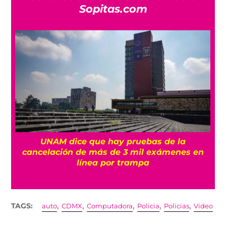
Sopitas.com
UNAM dice que hay pruebas de la
cancelación de más de 3 mil exámenes en
línea por trampa
,
,
,
,
,
TAGS:
auto
CDMX
Computadora
Policia
Policias
Video