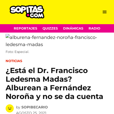
Menu
Sopitas.com
Skip
REPORTAJES
QUIZZES
DINÁMICAS
RADIO
to
content
Foto: Especial.
POSTED
NOTICIAS
IN
¿Está el Dr. Francisco
Ledesma Madas?
Alburean a Fernández
Noroña y no se da cuenta
by
SOPIBECARIO
AGOSTO 25, 2021