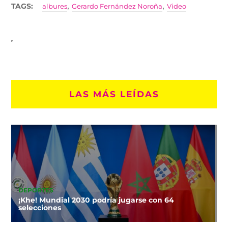
,
,
TAGS:
albures
Gerardo Fernández Noroña
Video
LAS MÁS LEÍDAS
DEPORTES
¡Khe! Mundial 2030 podría jugarse con 64
selecciones