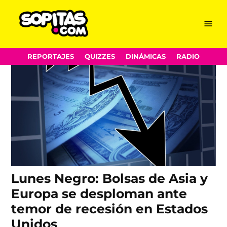
Bolsa
Skip
Menu
Sopitas.com
to
content
REPORTAJES
QUIZZES
DINÁMICAS
RADIO
Lunes Negro: Bolsas de Asia y
Europa se desploman ante
temor de recesión en Estados
Unidos