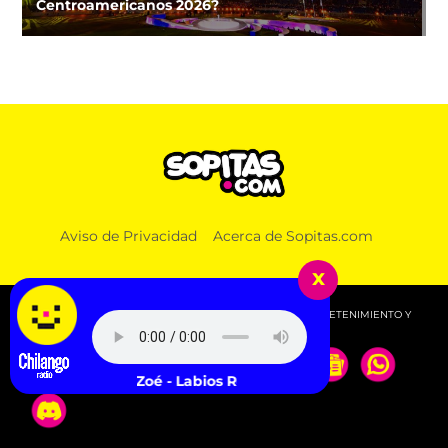
Centroamericanos 2026?
Aviso de Privacidad
Acerca de Sopitas.com
x
© 2026 SOPITAS.COM - MÚSICA, NOTICIAS, DEPORTES, ENTRETENIMIENTO Y
MÁS!.
Zoé - Labios Rotos