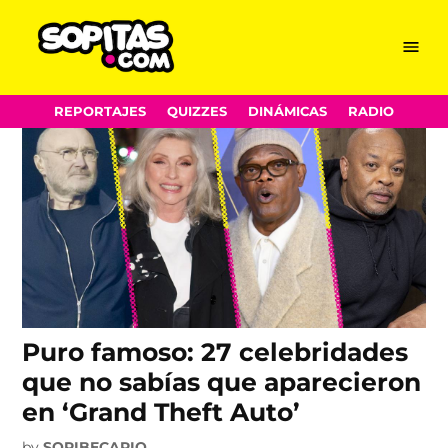
Chuck D
Skip
Menu
Sopitas.com
to
content
REPORTAJES
QUIZZES
DINÁMICAS
RADIO
Puro famoso: 27 celebridades
que no sabías que aparecieron
en ‘Grand Theft Auto’
by
SOPIBECARIO