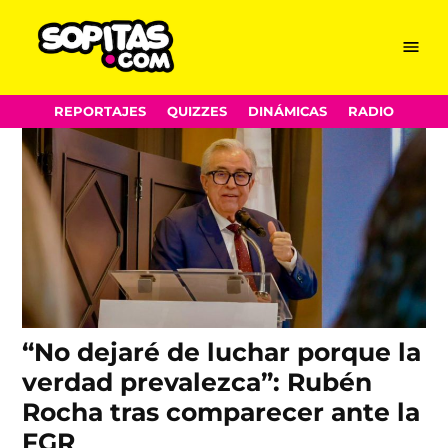
comparecer
Skip
Menu
Sopitas.com
to
content
REPORTAJES
QUIZZES
DINÁMICAS
RADIO
“No dejaré de luchar porque la
verdad prevalezca”: Rubén
Rocha tras comparecer ante la
FGR