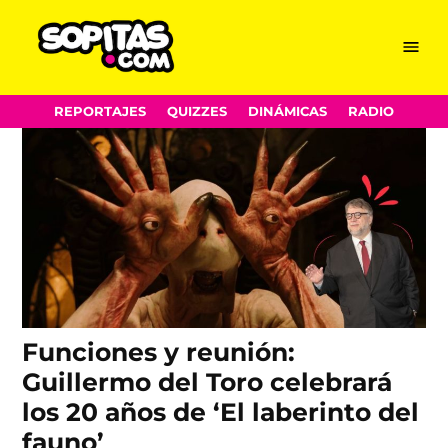
El Laberinto del Fauno
Skip
Menu
Sopitas.com
to
content
REPORTAJES
QUIZZES
DINÁMICAS
RADIO
Funciones y reunión:
Guillermo del Toro celebrará
los 20 años de ‘El laberinto del
fauno’