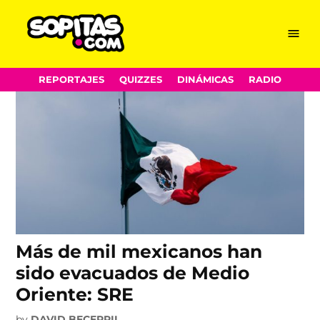
embajada
Skip
Menu
Sopitas.com
to
content
REPORTAJES
QUIZZES
DINÁMICAS
RADIO
Más de mil mexicanos han
sido evacuados de Medio
Oriente: SRE
by
DAVID BECERRIL