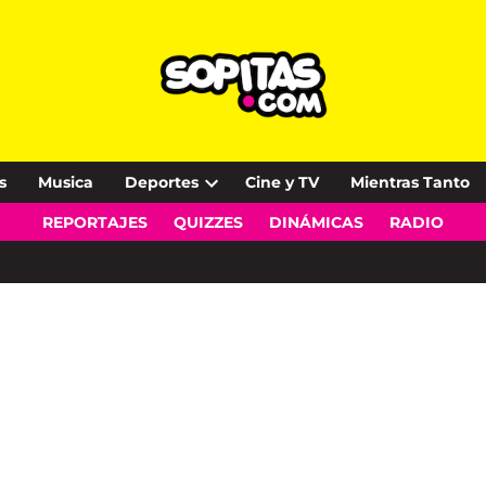
s
Musica
Deportes
Cine y TV
Mientras Tanto
Open
REPORTAJES
QUIZZES
DINÁMICAS
RADIO
dropdown
menu