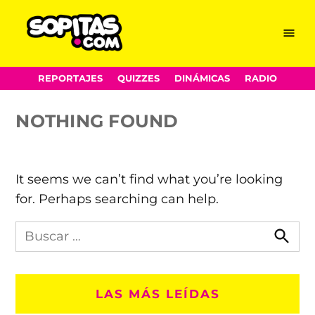
Héctor Marcos Díaz-
Skip
Menu
Sopitas.com
to
Santana Castaños
content
REPORTAJES
QUIZZES
DINÁMICAS
RADIO
NOTHING FOUND
It seems we can’t find what you’re looking
for. Perhaps searching can help.
Busca
en
Busca
Sopitas.com
LAS MÁS LEÍDAS