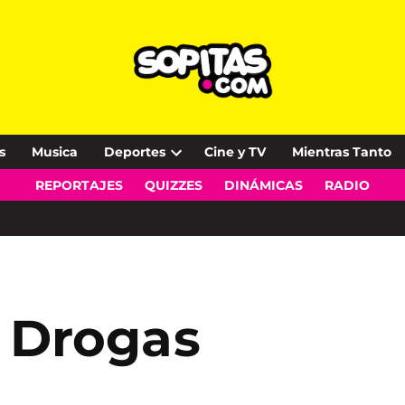
s
Musica
Deportes
Cine y TV
Mientras Tanto
Open
REPORTAJES
QUIZZES
DINÁMICAS
RADIO
dropdown
menu
n Drogas