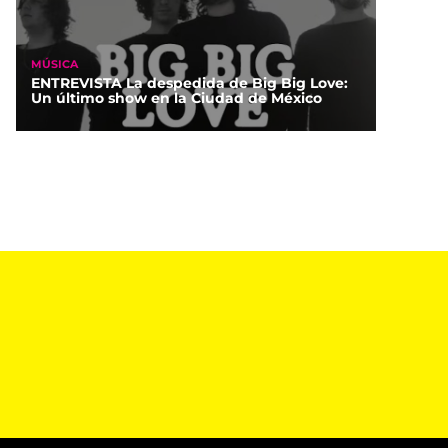
MÚSICA
ENTREVISTA La despedida de Big Big Love:
Un último show en la Ciudad de México