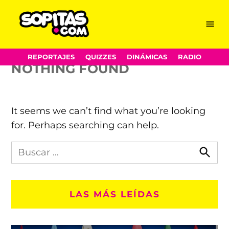
Moneyball
Skip
Menu
Sopitas.com
to
content
REPORTAJES
QUIZZES
DINÁMICAS
RADIO
NOTHING FOUND
It seems we can’t find what you’re looking
for. Perhaps searching can help.
Busca
en
Busca
Sopitas.com
LAS MÁS LEÍDAS