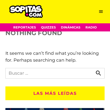
Next in Fashion
Skip
Menu
Sopitas.com
to
content
REPORTAJES
QUIZZES
DINÁMICAS
RADIO
NOTHING FOUND
It seems we can’t find what you’re looking
for. Perhaps searching can help.
Busca
en
Busca
Sopitas.com
LAS MÁS LEÍDAS