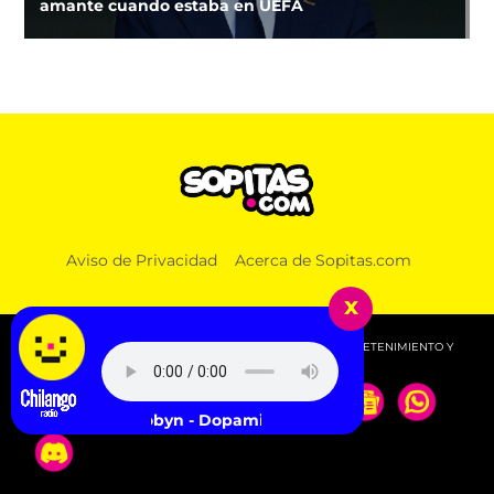
amante cuando estaba en UEFA
Aviso de Privacidad
Acerca de Sopitas.com
x
© 2026 SOPITAS.COM - MÚSICA, NOTICIAS, DEPORTES, ENTRETENIMIENTO Y
MÁS!.
Robyn - Dopamine