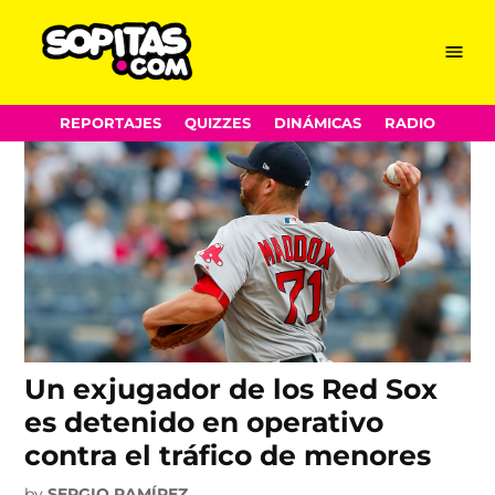
Red Sox
Skip
Menu
Sopitas.com
to
content
REPORTAJES
QUIZZES
DINÁMICAS
RADIO
Un exjugador de los Red Sox
es detenido en operativo
contra el tráfico de menores
by
SERGIO RAMÍREZ