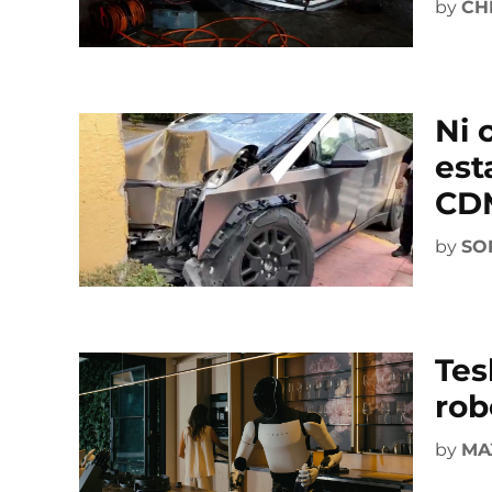
by
CH
Ni 
est
CD
by
SO
Tes
rob
by
MA