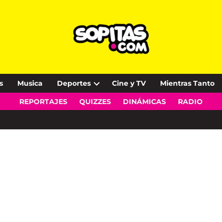
s
Musica
Deportes
Cine y TV
Mientras Tanto
Open
REPORTAJES
QUIZZES
DINÁMICAS
RADIO
dropdown
menu