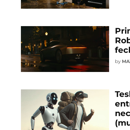
Pri
Rob
fec
by
MA
Tes
ent
nec
(m