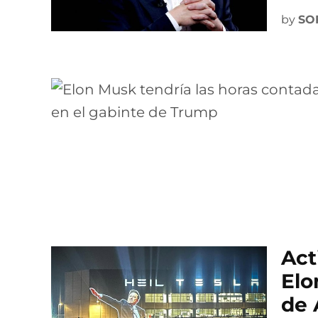
by
SO
Act
Elo
de 