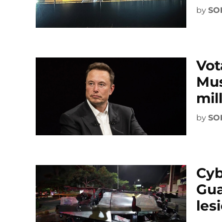
by
SO
Vot
Mus
mil
by
SO
Cyb
Gua
les