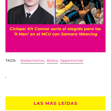
Cíclope: Kit Connor sería el elegido para los
‘X-Men’ en el MCU con Samara Weaving
,
,
TAGS:
Barbenheimer
Barbie
Oppenheimer
LAS MÁS LEÍDAS