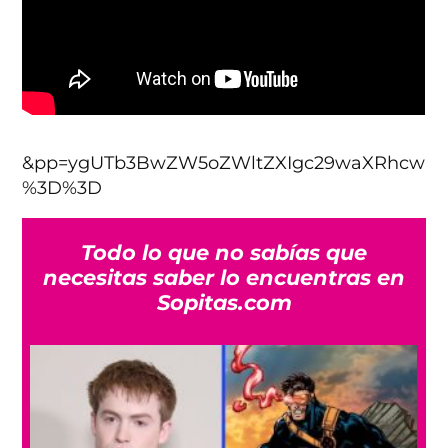
&pp=ygUTb3BwZW5oZWltZXIgc29waXRhcw
%3D%3D
Todo lo que no sabías que
necesitas saber lo encuentras en
Sopitas.com