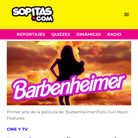
Menu
Sopitas.com
Skip
REPORTAJES
QUIZZES
DINÁMICAS
RADIO
to
content
Primer arte de la película de 'Barbenheimer'/Foto: Full Moon
Features
POSTED
CINE Y TV
IN