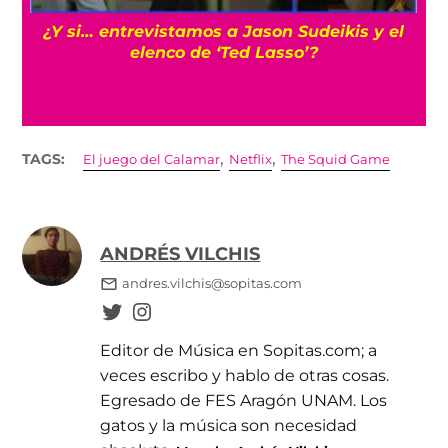
s
¿Y si… entrevistamos a Jason Sudeikis y el
elenco de ‘Ted Lasso’?
,
,
TAGS:
El juego del Calamar
Netflix
The Squid Game
ANDRÉS VILCHIS
andres.vilchis@sopitas.com
Editor de Música en Sopitas.com; a
veces escribo y hablo de otras cosas.
Egresado de FES Aragón UNAM. Los
gatos y la música son necesidad