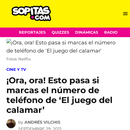
Me
Sopitas.com
Skip
REPORTAJES
QUIZZES
DINÁMICAS
RADIO
to
content
Fotos: Netflix.
POSTED
CINE Y TV
IN
¡Ora, ora! Esto pasa si
marcas el número de
teléfono de ‘El juego del
calamar’
by
ANDRÉS VILCHIS
SEPTIEMBRE 29, 2021