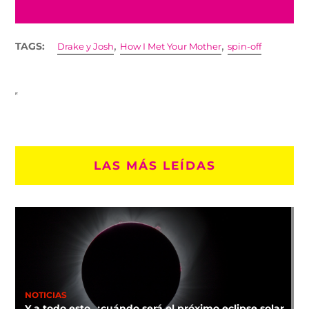
,
,
TAGS:
Drake y Josh
How I Met Your Mother
spin-off
LAS MÁS LEÍDAS
NOTICIAS
Y a todo esto, ¿cuándo será el próximo eclipse solar