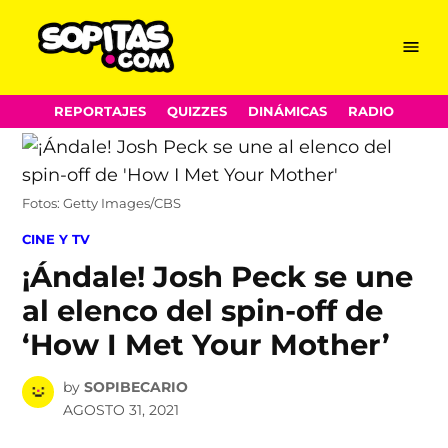
Menu
Sopitas.com
Skip
REPORTAJES
QUIZZES
DINÁMICAS
RADIO
to
content
Fotos: Getty Images/CBS
POSTED
CINE Y TV
IN
¡Ándale! Josh Peck se une
al elenco del spin-off de
‘How I Met Your Mother’
by
SOPIBECARIO
AGOSTO 31, 2021