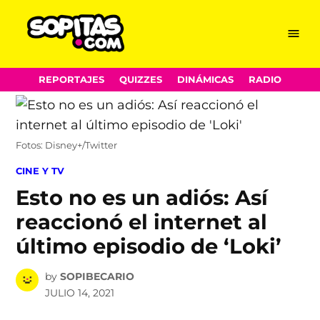
Menu
Sopitas.com
Skip
REPORTAJES
QUIZZES
DINÁMICAS
RADIO
to
content
Fotos: Disney+/Twitter
POSTED
CINE Y TV
IN
Esto no es un adiós: Así
reaccionó el internet al
último episodio de ‘Loki’
by
SOPIBECARIO
JULIO 14, 2021