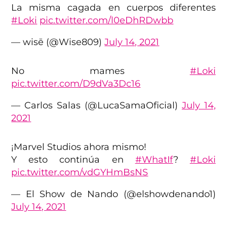
La misma cagada en cuerpos diferentes
#Loki
pic.twitter.com/l0eDhRDwbb
— wisē (@Wise809)
July 14, 2021
No mames
#Loki
pic.twitter.com/D9dVa3Dc16
— Carlos Salas (@LucaSamaOficial)
July 14,
2021
¡Marvel Studios ahora mismo!
Y esto continúa en
#WhatIf
?
#Loki
pic.twitter.com/vdGYHmBsNS
— El Show de Nando (@elshowdenando1)
July 14, 2021