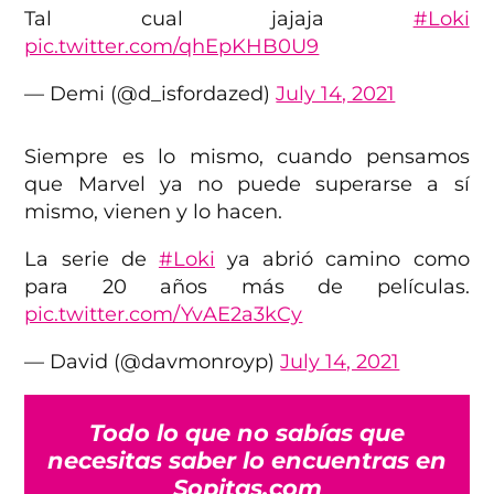
Tal cual jajaja
#Loki
pic.twitter.com/qhEpKHB0U9
— Demi (@d_isfordazed)
July 14, 2021
Siempre es lo mismo, cuando pensamos
que Marvel ya no puede superarse a sí
mismo, vienen y lo hacen.
La serie de
#Loki
ya abrió camino como
para 20 años más de películas.
pic.twitter.com/YvAE2a3kCy
— David (@davmonroyp)
July 14, 2021
Todo lo que no sabías que
necesitas saber lo encuentras en
Sopitas.com