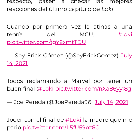
respecto, pasen a checar las mejores
reacciones del último capítulo de
Loki
:
Cuando por primera vez le atinas a una
teoría del MCU.
#loki
pic.twitter.com/tgY8xmtTDU
— Soy Erick Gómez (@SoyErickGomez)
July
14, 2021
Todos reclamando a Marvel por tener un
buen final :
#Loki
pic.twitter.com/nXa86yyl8g
— Joe Pereda (@JoePereda96)
July 14, 2021
Joder con el final de
#Loki
la madre que me
parió
pic.twitter.com/L5fU59oz6C