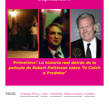
s
‘Primetime’: La historia real detrás de la
película de Robert Pattinson sobre ‘To Catch
a Predator’
,
,
,
,
TAGS:
Disney Plus
Loki
memes
Reacciones
twitter