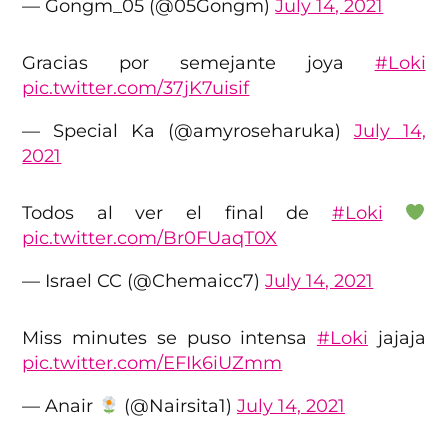
— Gongm_05 (@05Gongm)
July 14, 2021
Gracias por semejante joya
#Loki
pic.twitter.com/37jK7uisif
— Special Ka (@amyroseharuka)
July 14,
2021
Todos al ver el final de
#Loki
pic.twitter.com/Br0FUaqT0X
— Israel CC (@Chemaicc7)
July 14, 2021
Miss minutes se puso intensa
#Loki
jajaja
pic.twitter.com/EFIk6iUZmm
— Anair
(@Nairsita1)
July 14, 2021