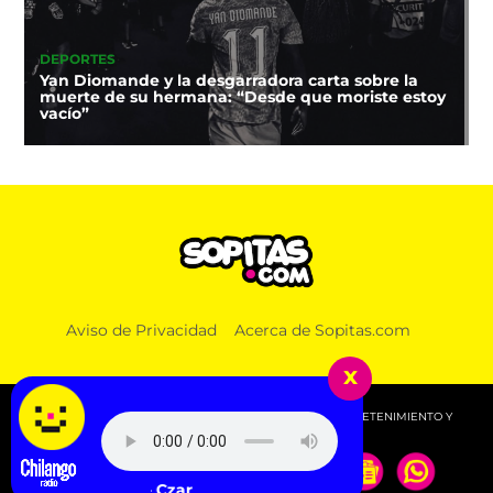
DEPORTES
Yan Diomande y la desgarradora carta sobre la
muerte de su hermana: “Desde que moriste estoy
vacío”
Aviso de Privacidad
Acerca de Sopitas.com
x
© 2026 SOPITAS.COM - MÚSICA, NOTICIAS, DEPORTES, ENTRETENIMIENTO Y
MÁS!.
Holy Fuck - Czar