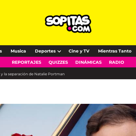
s
Musica
Deportes
Cine y TV
Mientras Tanto
Open
REPORTAJES
QUIZZES
DINÁMICAS
RADIO
dropdown
menu
ad y la separación de Natalie Portman