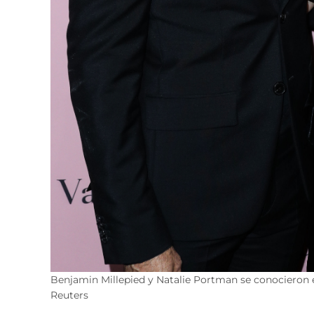
Benjamin Millepied y Natalie Portman se conocieron e
Reuters