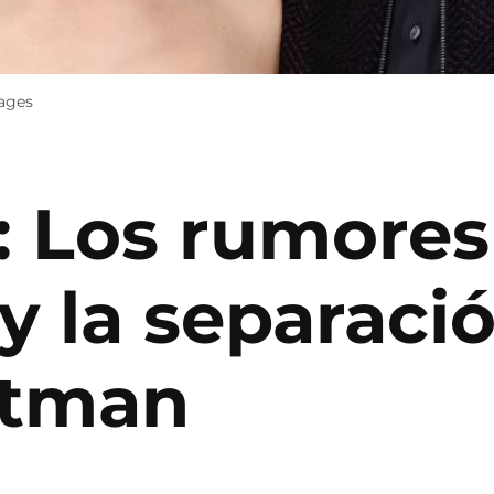
mages
y: Los rumores
 y la separaci
rtman