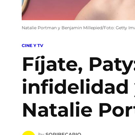
Natalie Portman y Benjamin Millepied/Foto: Getty I
POSTED
CINE Y TV
IN
Fíjate, Pat
infidelidad
Natalie Po
by
SOPIBECARIO