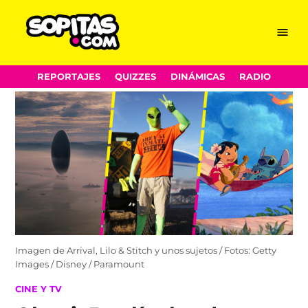
Menu
Sopitas.com
Skip
REPORTAJES
QUIZZES
DINÁMICAS
RADIO
to
content
Imagen de Arrival, Lilo & Stitch y unos sujetos / Fotos: Getty
Images / Disney / Paramount
POSTED
CINE Y TV
IN