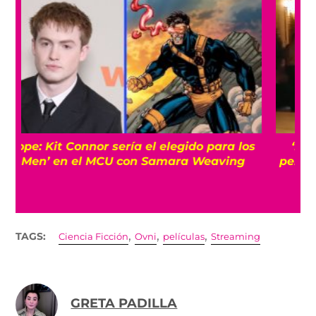
s
‘Primetime’: La historia real detrás de la
película de Robert Pattinson sobre ‘To Catch
a Predator’
,
,
,
TAGS:
Ciencia Ficción
Ovni
películas
Streaming
GRETA PADILLA