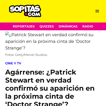
Menu
Sopitas.com
Skip
REPORTAJES
QUIZZES
DINÁMICAS
RADIO
to
content
Fotos: Getty/Marvel Studios.
POSTED
CINE Y TV
IN
Agárrense: ¿Patrick
Stewart en verdad
confirmó su aparición en
la próxima cinta de
‘Doctor Strange’?