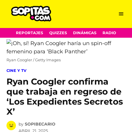
Menu
Sopitas.com
Skip
REPORTAJES
QUIZZES
DINÁMICAS
RADIO
to
content
Ryan Coogler / Getty Images
POSTED
CINE Y TV
IN
Ryan Coogler confirma
que trabaja en regreso de
‘Los Expedientes Secretos
X’
by
SOPIBECARIO
ABRIL 21, 2025