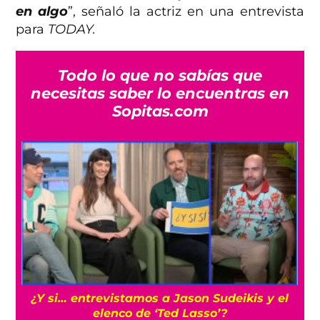
en algo
”, señaló la actriz en una entrevista
para
TODAY.
Todo lo que no sabías que
necesitas saber lo encuentras en
Sopitas.com
s
¿Y si… entrevistamos a Jason Sudeikis y el
elenco de ‘Ted Lasso’?