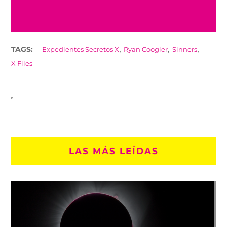
,
,
,
TAGS:
Expedientes Secretos X
Ryan Coogler
Sinners
X Files
LAS MÁS LEÍDAS