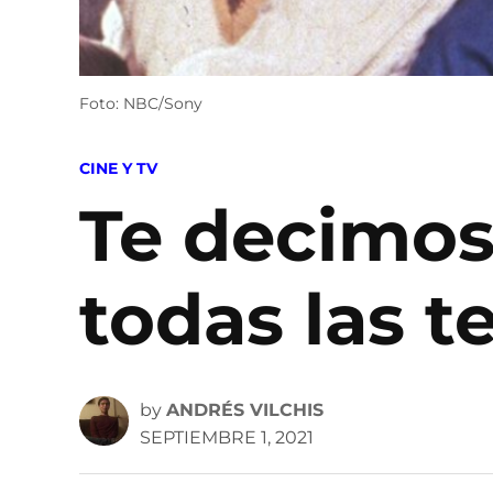
Foto: NBC/Sony
POSTED
CINE Y TV
IN
Te decimos
todas las t
by
ANDRÉS VILCHIS
SEPTIEMBRE 1, 2021