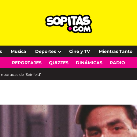
s
Musica
Deportes
Cine y TV
Mientras Tanto
Open
REPORTAJES
QUIZZES
DINÁMICAS
RADIO
dropdown
menu
mporadas de ‘Seinfeld’