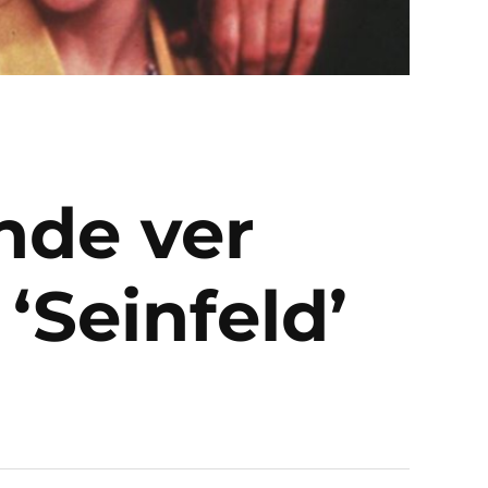
nde ver
‘Seinfeld’